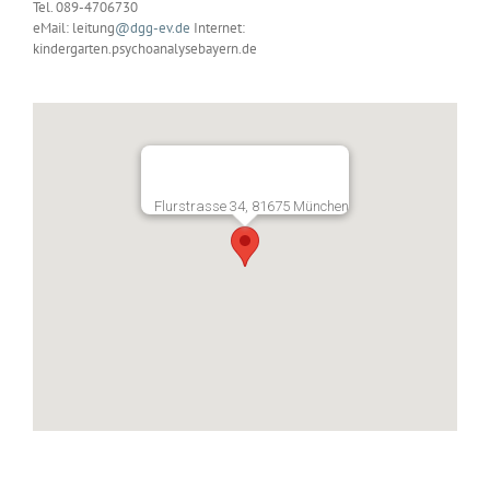
Tel. 089-4706730
eMail: leitung
@dgg-ev.de
Internet:
kindergarten.psychoanalysebayern.de
Flurstrasse 34, 81675 München